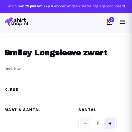
Let op: van
29 juni t/m 27 juli
worden er geen bestellingen geproduceerd.
0
Smiley Longsleeve zwart
KLEUR
MAAT
AANTAL
−
+