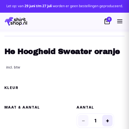
Let op: van
29 juni t/m 27 juli
worden er geen bestellingen geproduceerd.
0
He Hoogheid Sweater oranje
KLEUR
MAAT
AANTAL
−
+