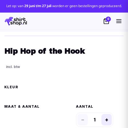
Let op: van
29 juni t/m 27 juli
worden er geen bestellingen geproduceerd.
0
Hip Hop of the Hook
KLEUR
MAAT
AANTAL
−
+