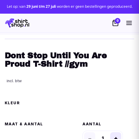
Let op: van
29 juni t/m 27 juli
worden er geen bestellingen geproduceerd.
0
Dont Stop Until You Are
Proud T-Shirt //gym
KLEUR
MAAT
AANTAL
−
+