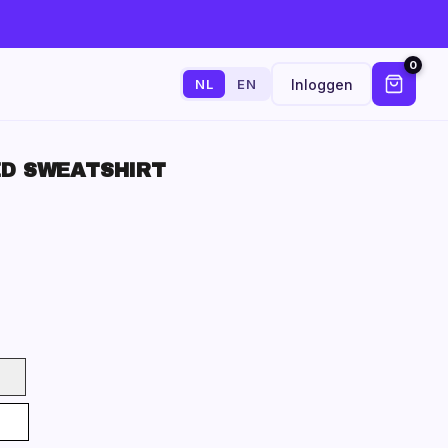
0
Inloggen
NL
EN
D SWEATSHIRT