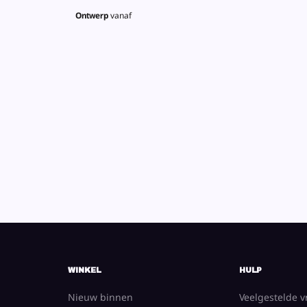
Ontwerp
vanaf
WINKEL
HULP
Nieuw binnen
Veelgestelde 