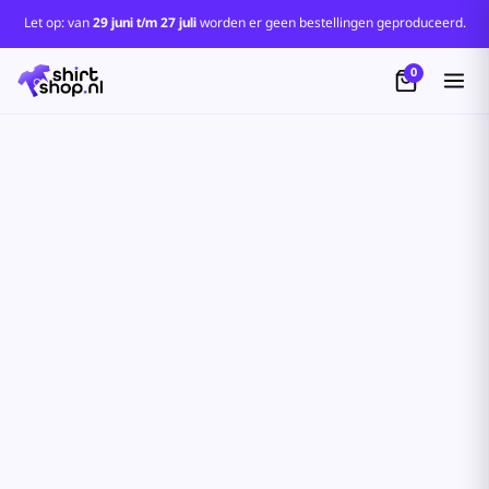
Let op: van
29 juni t/m 27 juli
worden er geen bestellingen geproduceerd.
0