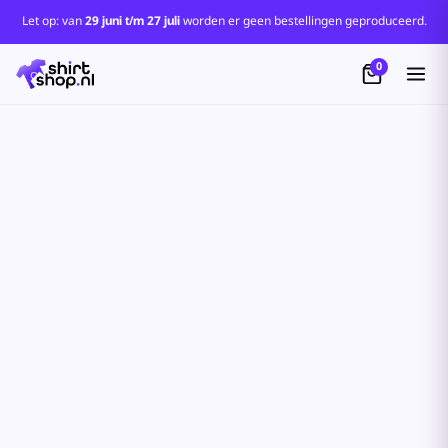
Let op: van
29 juni t/m 27 juli
worden er geen bestellingen geproduceerd.
0