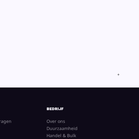
BEDRIJF
vragen
Over ons
Duurzaamheid
Handel & Bulk