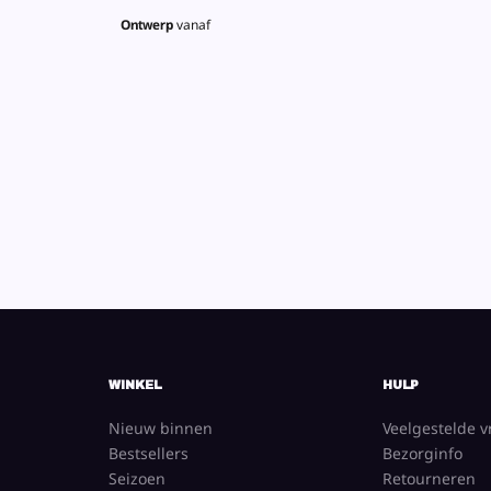
Ontwerp
vanaf
WINKEL
HULP
Nieuw binnen
Veelgestelde 
Bestsellers
Bezorginfo
Seizoen
Retourneren