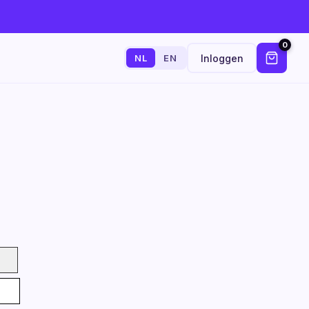
0
Inloggen
NL
EN