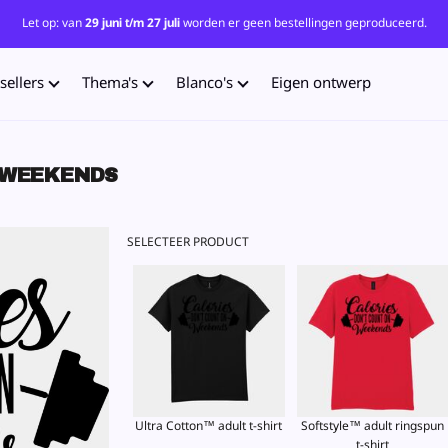
Let op: van
29 juni t/m 27 juli
worden er geen bestellingen geproduceerd.
sellers
Thema's
Blanco's
Eigen ontwerp
 WEEKENDS
SELECTEER PRODUCT
Ultra Cotton™ adult t-shirt
Softstyle™ adult ringspun
t-shirt