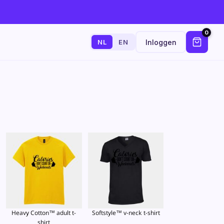
0
Inloggen
NL
EN
Heavy Cotton™ adult t-
Softstyle™ v-neck t-shirt
shirt