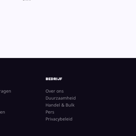
BEDRIJF
vragen
Over ons
Duurzaamheid
Handel & Bulk
gen
Pers
Privacybeleid