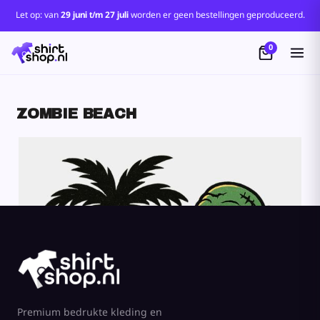
Let op: van
29 juni t/m 27 juli
worden er geen bestellingen geproduceerd.
0
ZOMBIE BEACH
Premium bedrukte kleding en