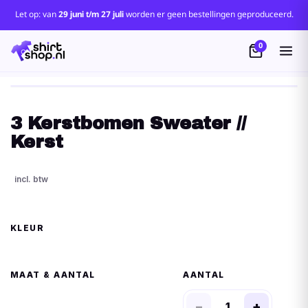
Let op: van
29 juni t/m 27 juli
worden er geen bestellingen geproduceerd.
0
3 Kerstbomen Sweater //
Kerst
KLEUR
MAAT
AANTAL
−
+