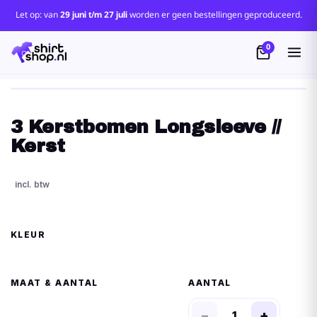
Let op: van
29 juni t/m 27 juli
worden er geen bestellingen geproduceerd.
0
3 Kerstbomen Longsleeve //
Kerst
KLEUR
MAAT
AANTAL
−
+