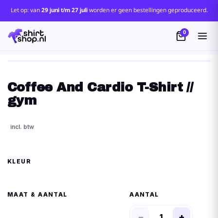
Let op: van
29 juni t/m 27 juli
worden er geen bestellingen geproduceerd.
0
Coffee And Cardio T-Shirt //
gym
KLEUR
MAAT
AANTAL
−
+