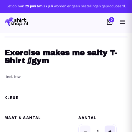
Let op: van
29 juni t/m 27 juli
worden er geen bestellingen geproduceerd.
0
Exercise makes me salty T-
Shirt //gym
KLEUR
MAAT
AANTAL
−
+