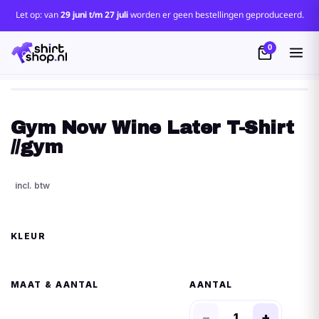
Let op: van
29 juni t/m 27 juli
worden er geen bestellingen geproduceerd.
0
Gym Now Wine Later T-Shirt
//gym
KLEUR
MAAT
AANTAL
−
+