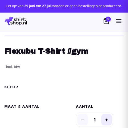
Let op: van
29 juni t/m 27 juli
worden er geen bestellingen geproduceerd.
0
Flexubu T-Shirt //gym
KLEUR
MAAT
AANTAL
−
+