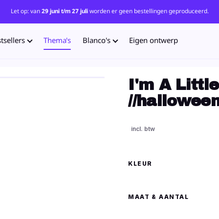
Let op: van
29 juni t/m 27 juli
worden er geen bestellingen geproduceerd.
tsellers
Thema's
Blanco's
Eigen ontwerp
I'm A Littl
//hallowee
KLEUR
MAAT