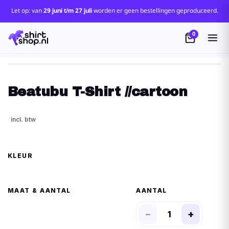
Let op: van
29 juni t/m 27 juli
worden er geen bestellingen geproduceerd.
0
Beatubu T-Shirt //cartoon
KLEUR
MAAT
AANTAL
−
+