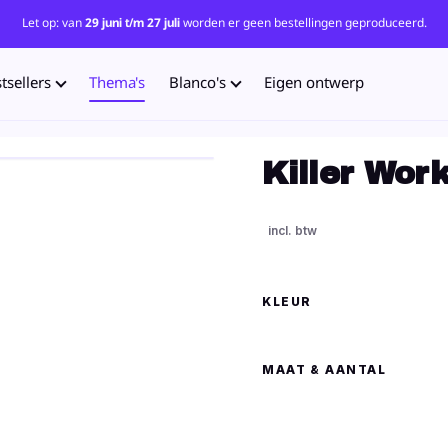
Let op: van
29 juni t/m 27 juli
worden er geen bestellingen geproduceerd.
tsellers
Thema's
Blanco's
Eigen ontwerp
Killer Work
KLEUR
MAAT