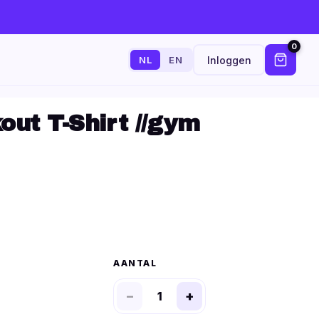
0
Inloggen
NL
EN
out T-Shirt //gym
AANTAL
−
+