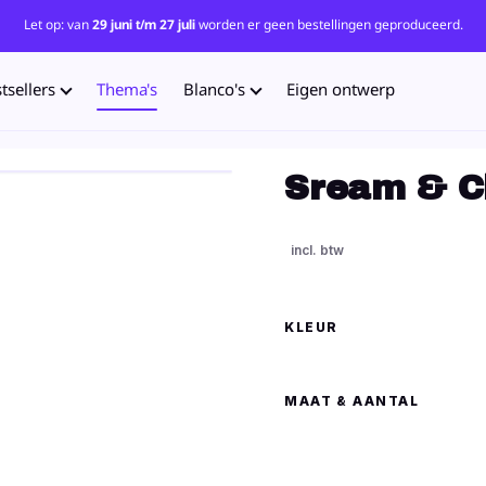
Let op: van
29 juni t/m 27 juli
worden er geen bestellingen geproduceerd.
tsellers
Thema's
Blanco's
Eigen ontwerp
Sream & Ch
KLEUR
MAAT