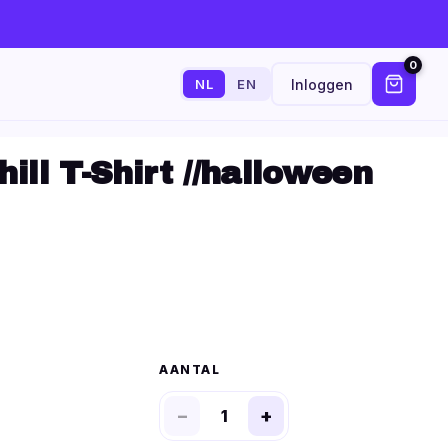
0
Inloggen
NL
EN
ill T-Shirt //halloween
AANTAL
−
+