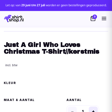
Let op: van
29 juni t/m 27 juli
worden er geen bestellingen geproduceerd.
0
Just A Girl Who Loves
Christmas T-Shirt//kerstmis
KLEUR
MAAT
AANTAL
−
+