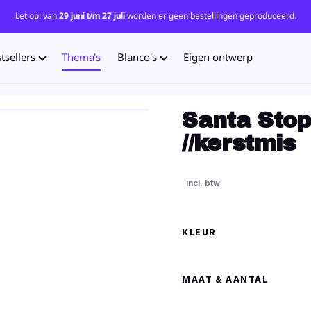
Let op: van
29 juni t/m 27 juli
worden er geen bestellingen geproduceerd.
tsellers
Thema's
Blanco's
Eigen ontwerp
Santa Stop
//kerstmis
KLEUR
MAAT