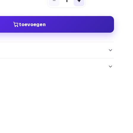
−
+
toevoegen