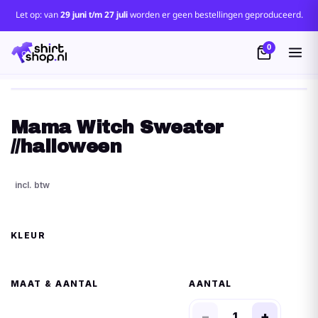
Let op: van
29 juni t/m 27 juli
worden er geen bestellingen geproduceerd.
0
Mama Witch Sweater
//halloween
KLEUR
MAAT
AANTAL
−
+