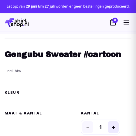
Let op: van
29 juni t/m 27 juli
worden er geen bestellingen geproduceerd.
0
Gengubu Sweater //cartoon
KLEUR
MAAT
AANTAL
−
+