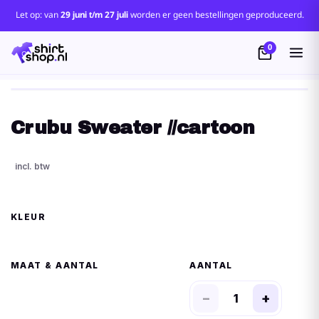
Let op: van
29 juni t/m 27 juli
worden er geen bestellingen geproduceerd.
0
Crubu Sweater //cartoon
KLEUR
MAAT
AANTAL
−
+