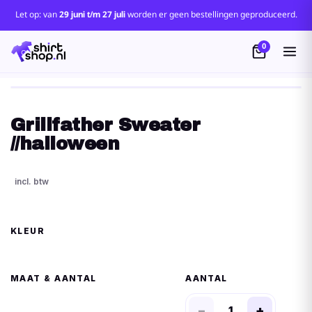
Let op: van
29 juni t/m 27 juli
worden er geen bestellingen geproduceerd.
0
Grillfather Sweater
//halloween
KLEUR
MAAT
AANTAL
−
+