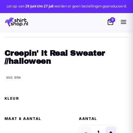
Let op: van
29 juni t/m 27 juli
worden er geen bestellingen geproduceerd.
0
Creepin' It Real Sweater
//halloween
KLEUR
MAAT
AANTAL
−
+