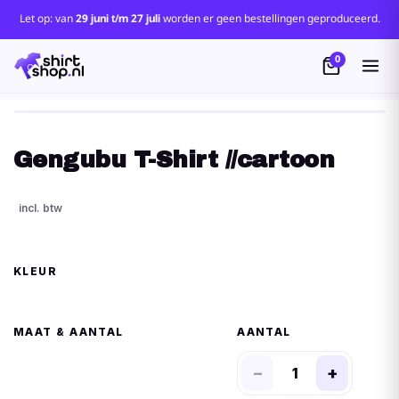
Let op: van
29 juni t/m 27 juli
worden er geen bestellingen geproduceerd.
0
Gengubu T-Shirt //cartoon
KLEUR
MAAT
AANTAL
−
+