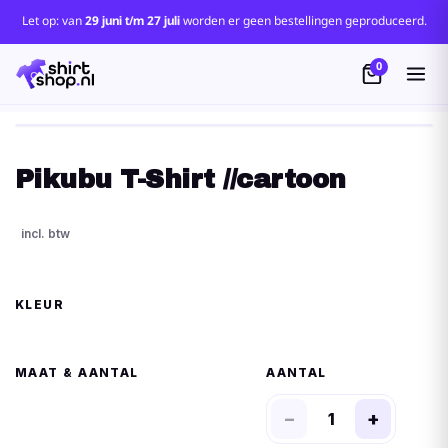
Let op: van
29 juni t/m 27 juli
worden er geen bestellingen geproduceerd.
0
Pikubu T-Shirt //cartoon
KLEUR
MAAT
AANTAL
−
+