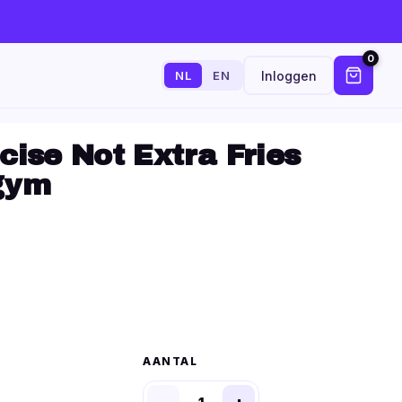
0
Inloggen
NL
EN
cise Not Extra Fries
/gym
AANTAL