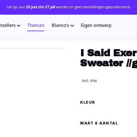
Let op: van
29 juni t/m 27 juli
worden er geen bestellingen geproduceerd.
tsellers
Thema's
Blanco's
Eigen ontwerp
I Said Exer
Sweater /
KLEUR
MAAT