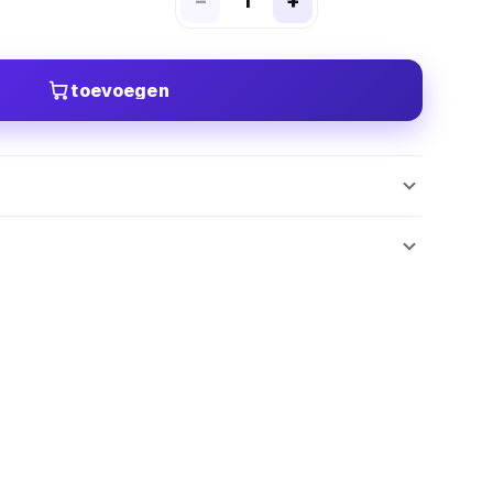
−
+
toevoegen