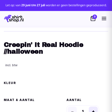
Let op: van
29 juni t/m 27 juli
worden er geen bestellingen geproduceerd.
0
Creepin' It Real Hoodie
//halloween
KLEUR
MAAT
AANTAL
−
+