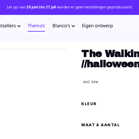
Let op: van
29 juni t/m 27 juli
worden er geen bestellingen geproduceerd.
tsellers
Thema's
Blanco's
Eigen ontwerp
The Walki
//hallowee
KLEUR
MAAT