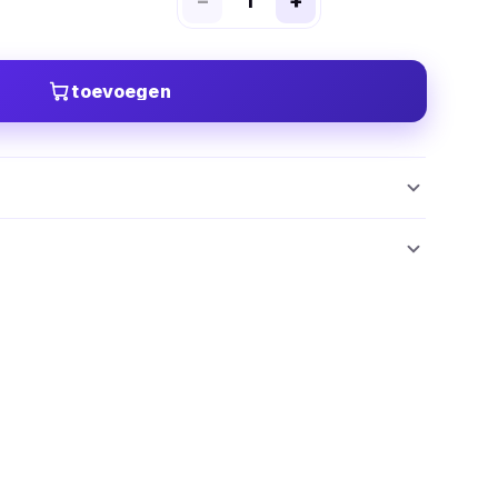
−
+
toevoegen