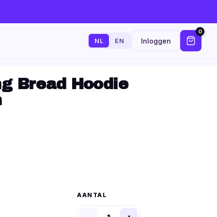
0
Inloggen
NL
EN
ng Bread Hoodie
n
AANTAL