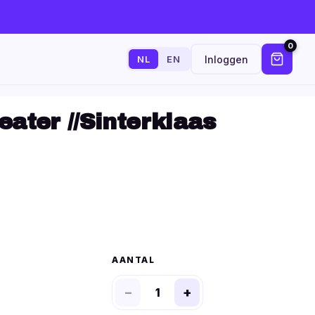
0
Inloggen
NL
EN
eater //Sinterklaas
AANTAL
−
+