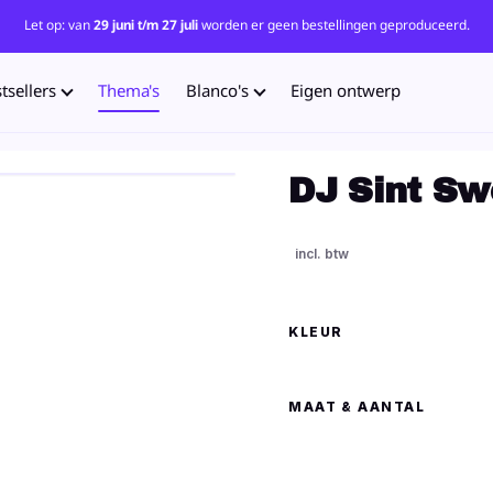
Let op: van
29 juni t/m 27 juli
worden er geen bestellingen geproduceerd.
tsellers
Thema's
Blanco's
Eigen ontwerp
DJ Sint Sw
KLEUR
MAAT