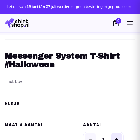
Let op: van
29 juni t/m 27 juli
worden er geen bestellingen geproduceerd.
0
Messenger System T-Shirt
//Halloween
KLEUR
MAAT
AANTAL
−
+