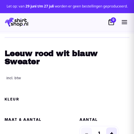
Let op: van
29 juni t/m 27 juli
worden er geen bestellingen geproduceerd.
0
Leeuw rood wit blauw
Sweater
KLEUR
MAAT
AANTAL
−
+