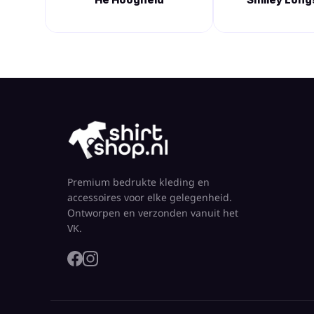
Premium bedrukte kleding en
accessoires voor elke gelegenheid.
Ontworpen en verzonden vanuit het
VK.