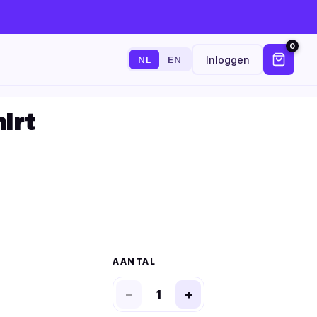
0
Inloggen
NL
EN
irt
AANTAL
−
+