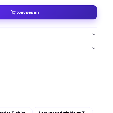
toevoegen
ander T-shirt
Leeuw rood wit blauw T-