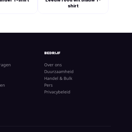
shirt
BEDRIJF
vragen
Over ons
Duurzaamheid
Handel & Bulk
gen
Pers
Privacybeleid