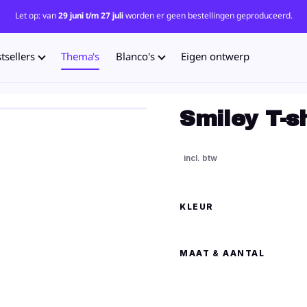
Let op: van
29 juni t/m 27 juli
worden er geen bestellingen geproduceerd.
tsellers
Thema's
Blanco's
Eigen ontwerp
Smiley T-sh
KLEUR
MAAT