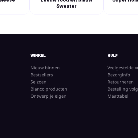
Sweater
WINKEL
HULP
Nieuw binnen
Veelgestelde 
Bestsellers
Bezorginfo
Seizoen
Retourneren
Blanco producten
Bestelling vol
Ontwerp je eigen
Maattabel