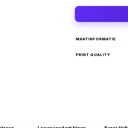
MAATINFORMATIE
PRINT QUALITY
sleeve
Leeuw rood wit blauw
Super Holl