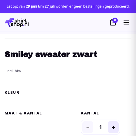
Let op: van
29 juni t/m 27 juli
worden er geen bestellingen geproduceerd.
0
Smiley sweater zwart
KLEUR
MAAT
AANTAL
−
+