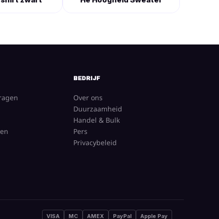
BEDRIJF
vragen
Over ons
Duurzaamheid
Handel & Bulk
gen
Pers
Privacybeleid
VISA
MC
AMEX
PayPal
Apple Pay