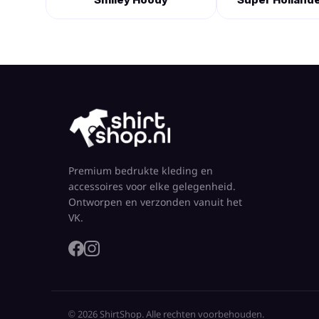
Premium bedrukte kleding en
accessoires voor elke gelegenheid.
Ontworpen en verzonden vanuit het
VK.
© 2026 ShirtShop. Alle rechten voorbehouden.