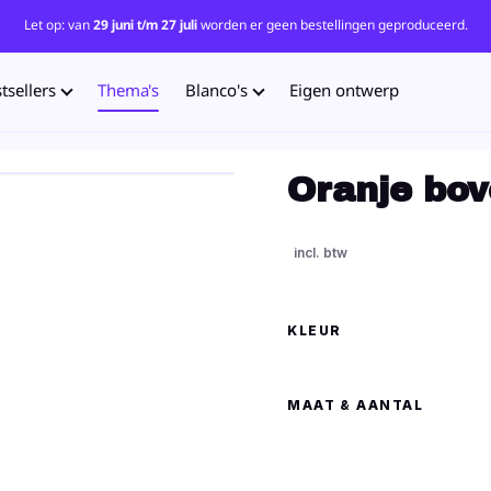
Let op: van
29 juni t/m 27 juli
worden er geen bestellingen geproduceerd.
tsellers
Thema's
Blanco's
Eigen ontwerp
Oranje bo
KLEUR
MAAT