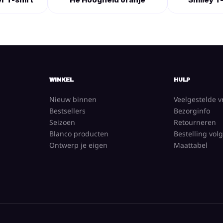
WINKEL
HULP
Nieuw binnen
Veelgestelde 
Bestsellers
Bezorginfo
Seizoen
Retourneren
Blanco producten
Bestelling vol
Ontwerp je eigen
Maattabel