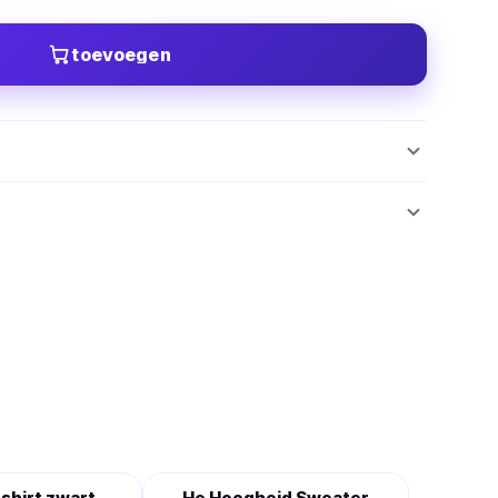
toevoegen
-shirt zwart
He Hoogheid Sweater