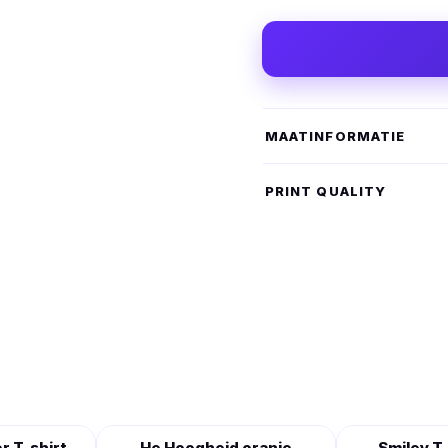
MAATINFORMATIE
PRINT QUALITY
r T-shirt
He Hoogheid oranje
Smiley T