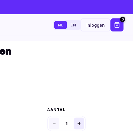
0
Inloggen
NL
EN
ven
AANTAL
−
+