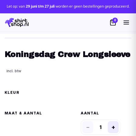
Let op: van
29 juni t/m 27 juli
worden er geen bestellingen geproduceerd.
0
Koningsdag Crew Longsleeve
KLEUR
MAAT
AANTAL
−
+