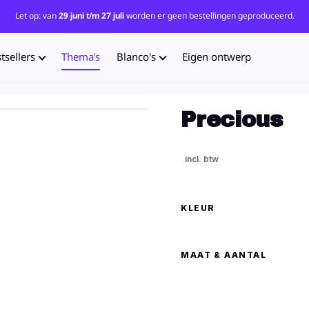
Let op: van
29 juni t/m 27 juli
worden er geen bestellingen geproduceerd.
tsellers
Thema's
Blanco's
Eigen ontwerp
Precious
KLEUR
MAAT