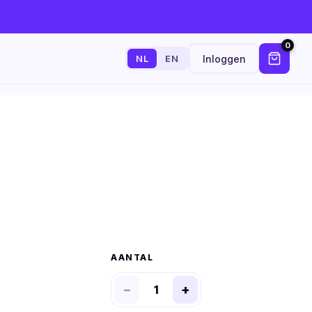
0
Inloggen
NL
EN
AANTAL
−
+