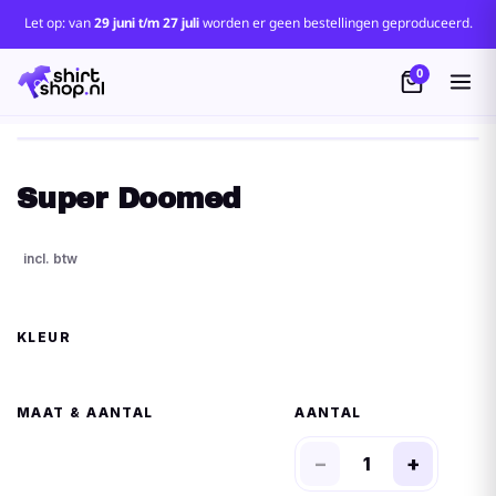
Let op: van
29 juni t/m 27 juli
worden er geen bestellingen geproduceerd.
0
Super Doomed
KLEUR
MAAT
AANTAL
−
+