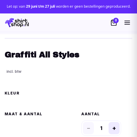
Let op: van
29 juni t/m 27 juli
worden er geen bestellingen geproduceerd.
0
Graffiti All Styles
KLEUR
MAAT
AANTAL
−
+