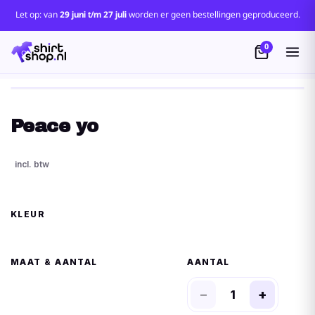
Let op: van
29 juni t/m 27 juli
worden er geen bestellingen geproduceerd.
0
Peace yo
KLEUR
MAAT
AANTAL
−
+