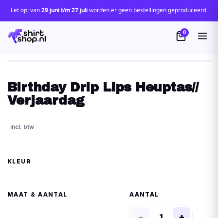
Let op: van
29 juni t/m 27 juli
worden er geen bestellingen geproduceerd.
0
Birthday Drip Lips Heuptas//
Verjaardag
KLEUR
MAAT
AANTAL
−
+