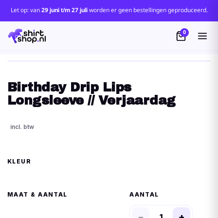
Let op: van
29 juni t/m 27 juli
worden er geen bestellingen geproduceerd.
0
Birthday Drip Lips
Longsleeve // Verjaardag
KLEUR
MAAT
AANTAL
−
+