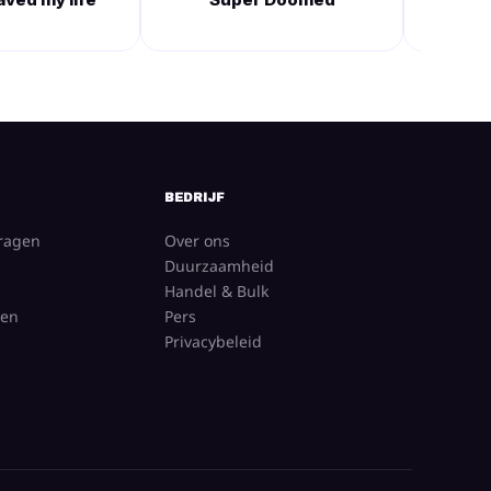
BEDRIJF
vragen
Over ons
Duurzaamheid
Handel & Bulk
gen
Pers
Privacybeleid