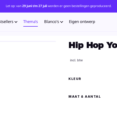
Let op: van
29 juni t/m 27 juli
worden er geen bestellingen geproduceerd.
tsellers
Thema's
Blanco's
Eigen ontwerp
Hip Hop Yo
KLEUR
MAAT