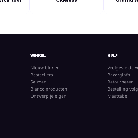
WINKEL
HULP
Nieuw binnen
Veelgestelde 
Bestsellers
Bezorginfo
Seizoen
Retourneren
Blanco producten
Bestelling vol
Ontwerp je eigen
Maattabel