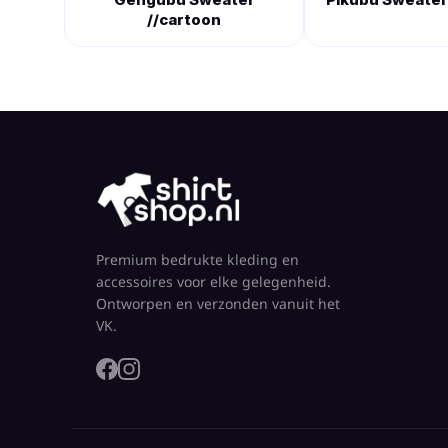
//cartoon
Premium bedrukte kleding en
accessoires voor elke gelegenheid.
Ontworpen en verzonden vanuit het
VK.