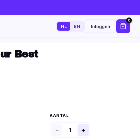
0
Inloggen
NL
EN
ur Best
AANTAL
−
+