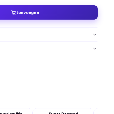
toevoegen
saved my life
Super Doomed