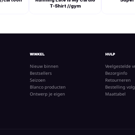
T-Shirt //gym
WINKEL
HULP
Nieuw binnen
Veelgestelde 
Bestsellers
Bezorginfo
Seizoen
Retourneren
Blanco producten
Bestelling vol
Ontwerp je eigen
Maattabel