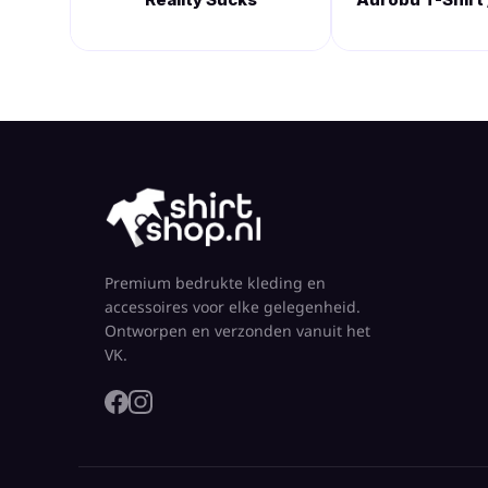
Premium bedrukte kleding en
accessoires voor elke gelegenheid.
Ontworpen en verzonden vanuit het
VK.