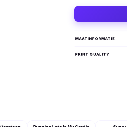
MAATINFORMATIE
PRINT QUALITY
 //cartoon
Running Late Is My Cardio
Super