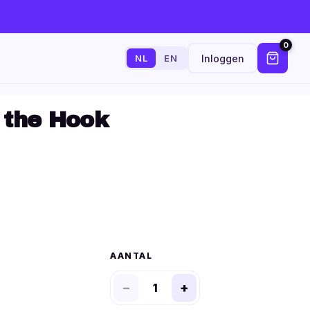
0
Inloggen
NL
EN
 the Hook
AANTAL
−
+