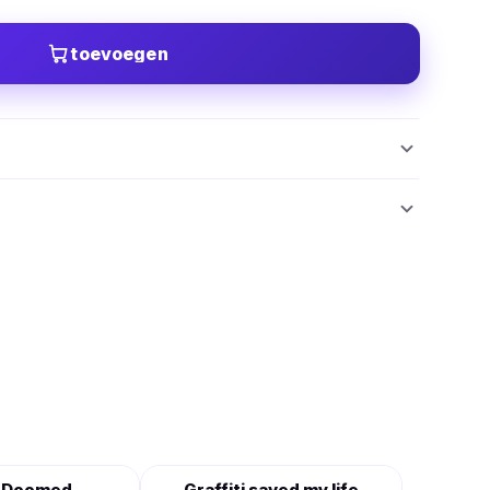
toevoegen
 Doomed
Graffiti saved my life