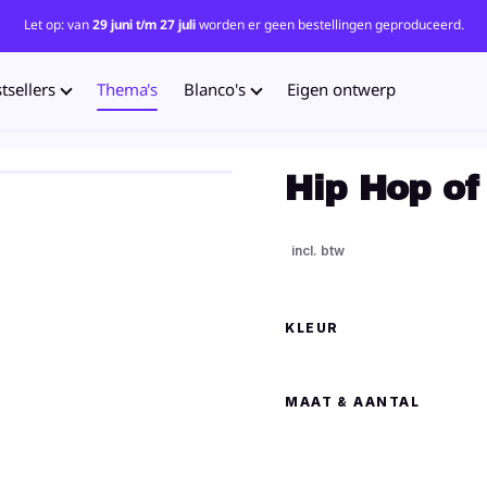
Let op: van
29 juni t/m 27 juli
worden er geen bestellingen geproduceerd.
tsellers
Thema's
Blanco's
Eigen ontwerp
Hip Hop of
KLEUR
MAAT