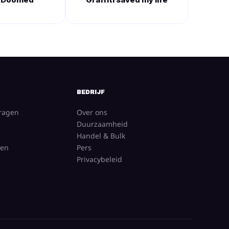
BEDRIJF
vragen
Over ons
Duurzaamheid
Handel & Bulk
gen
Pers
Privacybeleid