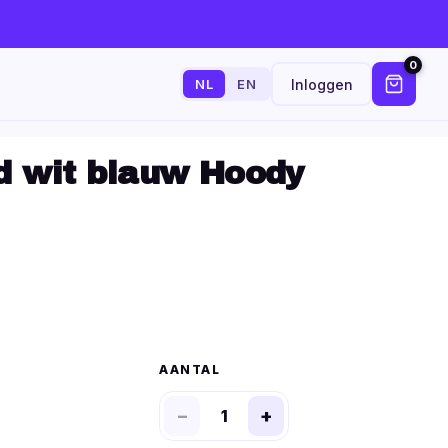
0
Inloggen
NL
EN
d wit blauw Hoody
AANTAL
−
+