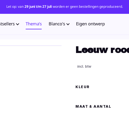
Let op: van
29 juni t/m 27 juli
worden er geen bestellingen geproduceerd.
tsellers
Thema's
Blanco's
Eigen ontwerp
Leeuw roo
KLEUR
MAAT