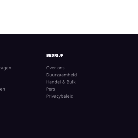
BEDRIJF
vragen
Over ons
Duurzaamheid
Handel & Bulk
gen
Pers
Privacybeleid