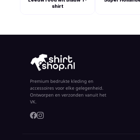
shirt
Premium bedrukte kleding en
accessoires voor elke gelegenheid.
Ontworpen en verzonden vanuit het
VK.