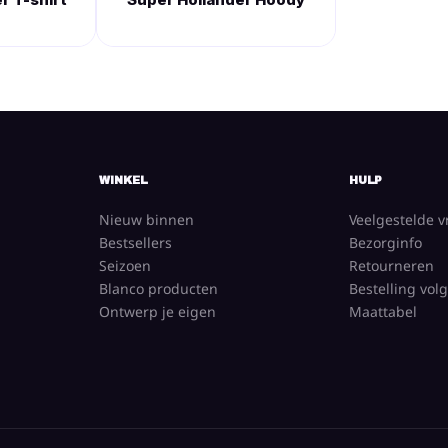
WINKEL
HULP
Nieuw binnen
Veelgestelde 
Bestsellers
Bezorginfo
Seizoen
Retourneren
Blanco producten
Bestelling vol
Ontwerp je eigen
Maattabel