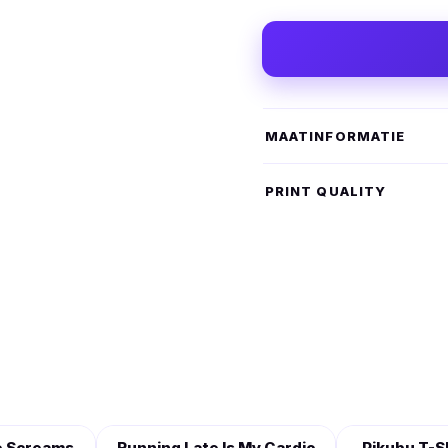
MAATINFORMATIE
PRINT QUALITY
e Screams
Running Late Is My Cardio
Pikubu T-S