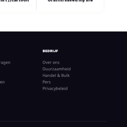
BEDRIJF
vragen
Over ons
Duurzaamheid
Handel & Bulk
gen
Pers
Privacybeleid