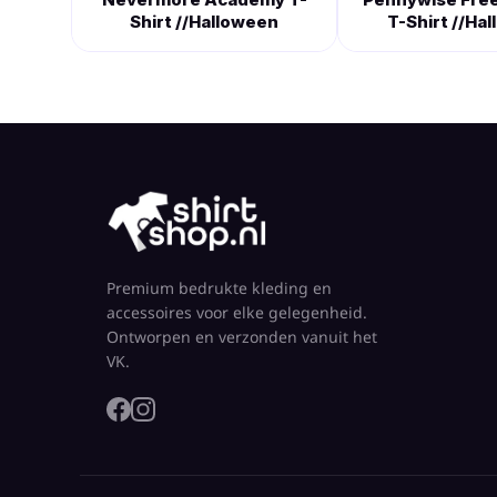
Shirt //Halloween
T-Shirt //Ha
Premium bedrukte kleding en
accessoires voor elke gelegenheid.
Ontworpen en verzonden vanuit het
VK.