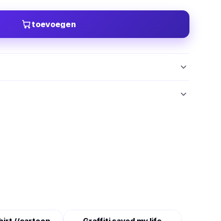
toevoegen
hirt //cartoon
Graffiti saved my life