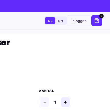
0
Inloggen
NL
EN
er
AANTAL
−
+