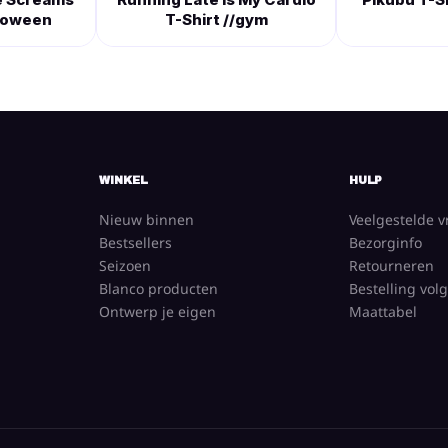
lloween
T-Shirt //gym
WINKEL
HULP
Nieuw binnen
Veelgestelde 
Bestsellers
Bezorginfo
Seizoen
Retourneren
Blanco producten
Bestelling vol
Ontwerp je eigen
Maattabel