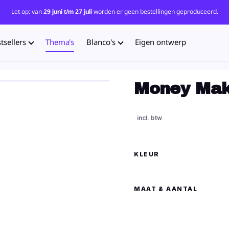
Let op: van
29 juni t/m 27 juli
worden er geen bestellingen geproduceerd.
tsellers
Thema's
Blanco's
Eigen ontwerp
Money Mak
KLEUR
MAAT