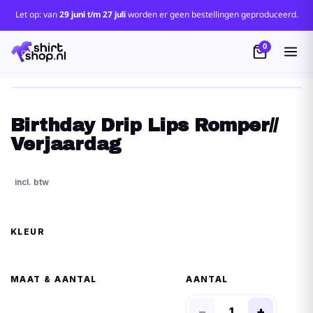
Let op: van
29 juni t/m 27 juli
worden er geen bestellingen geproduceerd.
0
Birthday Drip Lips Romper//
Verjaardag
KLEUR
MAAT
AANTAL
−
+